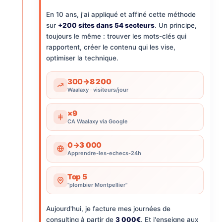
En 10 ans, j'ai appliqué et affiné cette méthode
sur
+200 sites dans 54 secteurs
. Un principe,
toujours le même : trouver les mots-clés qui
rapportent, créer le contenu qui les vise,
optimiser la technique.
300→8 200
Waalaxy · visiteurs/jour
×9
CA Waalaxy via Google
0→3 000
Apprendre-les-echecs-24h
Top 5
"plombier Montpellier"
Aujourd'hui, je facture mes journées de
consulting à partir de
3 000€
. Et j'enseigne aux