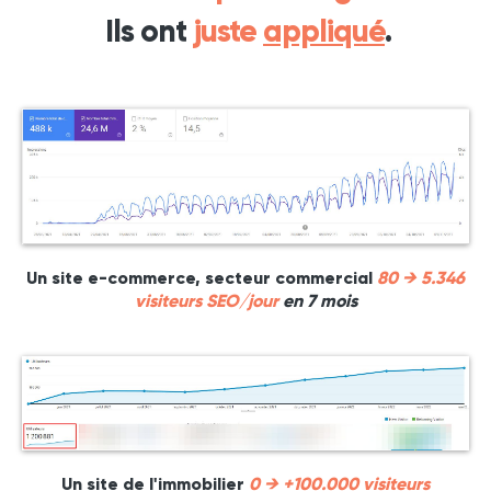
Ils ont
juste
appliqué
.
Un site e-commerce, secteur commercial
80 → 5.346
visiteurs SEO/jour
en 7 mois
Un site de l'immobilier
0 → +100.000 visiteurs