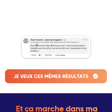
JE VEUX CES MÊMES RÉSULTATS
Et ça marche dans ma