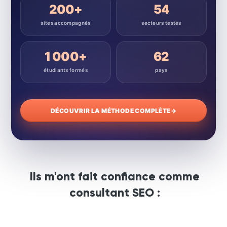
200+
54
sites accompagnés
secteurs testés
1 000+
62
étudiants formés
pays
DÉCOUVRIR LA MÉTHODE COMPLÈTE
→
Ils m'ont fait confiance comme
consultant SEO :