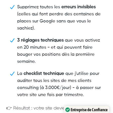
Supprimez toutes les
erreurs invisibles
(celles qui font perdre des centaines de
places sur Google sans que vous le
sachiez).
3 réglages techniques
que vous activez
en 20 minutes - et qui peuvent faire
bouger vos positions dès la première
semaine.
La
checklist technique
que j'utilise pour
auditer tous les sites de mes clients
consulting (à 3.000€/jour) - à passer sur
votre site une fois par trimestre.
👉 Résultat : votre site devient
rapide, propre et
Entreprise de Confiance
→
Découvrez les formules
Voir les tarifs